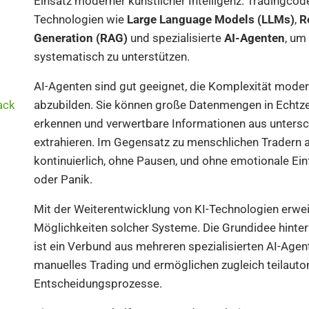
Einsatz moderner künstlicher Intelligenz. Tradingcode
Technologien wie
Large Language Models (LLMs)
,
R
Generation (RAG)
und spezialisierte
AI-Agenten
, um
systematisch zu unterstützen.
AI-Agenten sind gut geeignet, die Komplexität mode
ack
abzubilden. Sie können große Datenmengen in Echtzei
erkennen und verwertbare Informationen aus untersc
extrahieren. Im Gegensatz zu menschlichen Tradern a
kontinuierlich, ohne Pausen, und ohne emotionale Ein
oder Panik.
Mit der Weiterentwicklung von KI-Technologien erwei
Möglichkeiten solcher Systeme. Die Grundidee hinter
ist ein Verbund aus mehreren spezialisierten AI-Agen
manuelles Trading und ermöglichen zugleich teilauto
Entscheidungsprozesse.