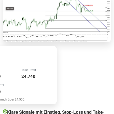
s
Take Profit 1
0
24.740
t 3
0
bruch über 24.500.
Klare Signale mit Einstieg, Stop-Loss und Take-