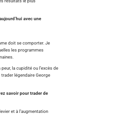
 résultats le plus
 aujourd’hui avec une
amme doit se comporter. Je
quelles les programmes
maines.
eur, la cupidité ou l’excès de
e trader légendaire George
ez savoir pour trader de
evier et à l’augmentation